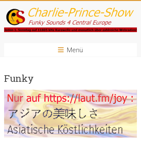
Zum
Inhalt
springen
Charlie-
Prince-
Menü
Show
Funky
Funky
Sounds
4
Central
Europe