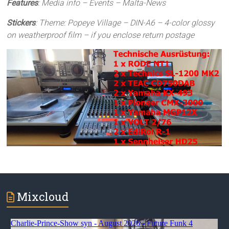
Features
: Media info – Events – Malta-News
Stickers
: Theme: Popeye Village – DIN-A6 – 4-color glossy
on weatherproof film – if you enclose return postage
Mixcloud