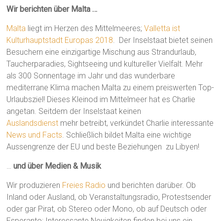
Wir berichten über Malta …
Malta
liegt im Herzen des Mittelmeeres;
Valletta ist
Kulturhauptstadt Europas 2018
. Der Inselstaat bietet seinen
Besuchern eine einzigartige Mischung aus Strandurlaub,
Taucherparadies, Sightseeing und kultureller Vielfalt. Mehr
als 300 Sonnentage im Jahr und das wunderbare
mediterrane Klima machen Malta zu einem preiswerten Top-
Urlaubsziel! Dieses Kleinod im Mittelmeer hat es Charlie
angetan. Seitdem der Inselstaat keinen
Auslandsdienst
mehr betreibt, verkündet Charlie interessante
News und Facts
. Schließlich bildet Malta eine wichtige
Aussengrenze der EU und beste Beziehungen zu Libyen!
…
und über Medien & Musik
Wir produzieren
Freies Radio
und berichten darüber. Ob
Inland oder Ausland, ob Veranstaltungsradio, Protestsender
oder gar Pirat, ob Stereo oder Mono, ob auf Deutsch oder
Esperanto: Interessante Neuigkeiten finden bei uns ein