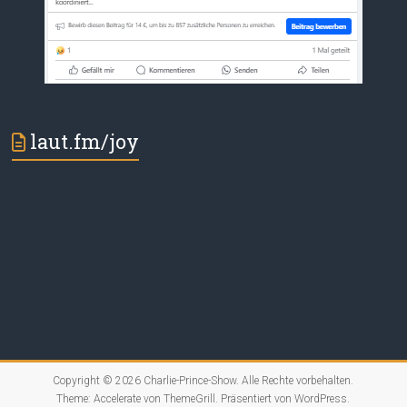
laut.fm/joy
Copyright © 2026
Charlie-Prince-Show
. Alle Rechte vorbehalten.
Theme:
Accelerate
von ThemeGrill. Präsentiert von
WordPress
.