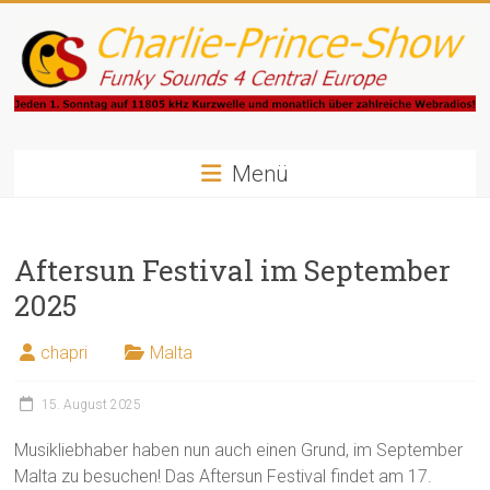
Zum
Inhalt
springen
Charlie-
Prince-
Menü
Show
Aftersun Festival im September
Funky
Sounds
2025
4
Central
chapri
Malta
Europe
15. August 2025
Musikliebhaber haben nun auch einen Grund, im September
Malta zu besuchen! Das Aftersun Festival findet am 17.