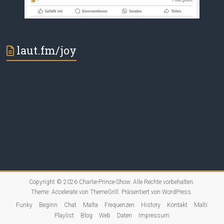
laut.fm/joy
Copyright © 2026
Charlie-Prince-Show
. Alle Rechte vorbehalten.
Theme:
Accelerate
von ThemeGrill. Präsentiert von
WordPress
.
Funky
Beginn
Chat
Malta
Frequenzen
History
Kontakt
Malti
Playlist
Blog
Web
Daten
Impressum