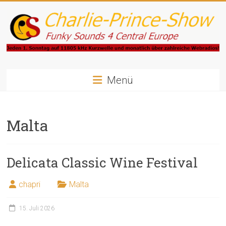
Zum
Inhalt
springen
Charlie-
Prince-
Menü
Show
Malta
Funky
Sounds
4
Delicata Classic Wine Festival
Central
Europe
chapri
Malta
15. Juli 2026