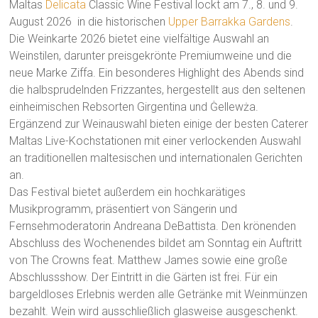
Maltas
Delicata
Classic Wine Festival lockt am 7., 8. und 9.
August 2026 in die historischen
Upper Barrakka Gardens
.
Die Weinkarte 2026 bietet eine vielfältige Auswahl an
Weinstilen, darunter preisgekrönte Premiumweine und die
neue Marke Ziffa. Ein besonderes Highlight des Abends sind
die halbsprudelnden Frizzantes, hergestellt aus den seltenen
einheimischen Rebsorten Girgentina und Ġellewża.
Ergänzend zur Weinauswahl bieten einige der besten Caterer
Maltas Live-Kochstationen mit einer verlockenden Auswahl
an traditionellen maltesischen und internationalen Gerichten
an.
Das Festival bietet außerdem ein hochkarätiges
Musikprogramm, präsentiert von Sängerin und
Fernsehmoderatorin Andreana DeBattista. Den krönenden
Abschluss des Wochenendes bildet am Sonntag ein Auftritt
von The Crowns feat. Matthew James sowie eine große
Abschlussshow. Der Eintritt in die Gärten ist frei. Für ein
bargeldloses Erlebnis werden alle Getränke mit Weinmünzen
bezahlt. Wein wird ausschließlich glasweise ausgeschenkt.