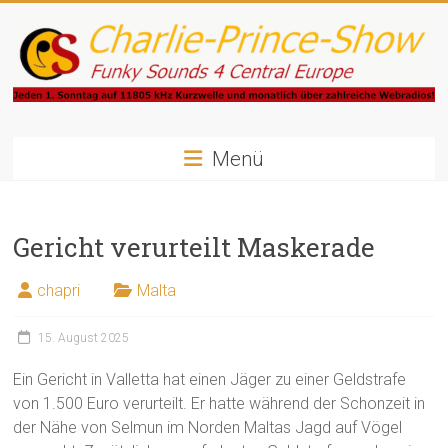
Zum
Inhalt
springen
Charlie-
Prince-
Menü
Show
Gericht verurteilt Maskerade
Funky
Sounds
chapri
Malta
4
Central
Europe
15. August 2025
Ein Gericht in Valletta hat einen Jäger zu einer Geldstrafe
von 1.500 Euro verurteilt. Er hatte während der Schonzeit in
der Nähe von Selmun im Norden Maltas Jagd auf Vögel