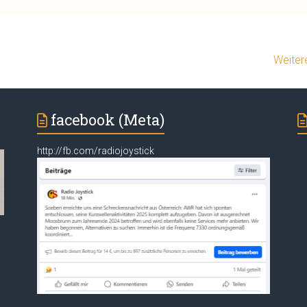
Weiter
facebook (Meta)
http://fb.com/radiojoystick