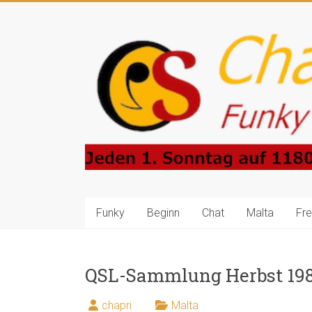
Zum
Inhalt
Charlie-
springen
Prince-
Show
Funky
Sounds
4
Central
Europe
Funky
Beginn
Chat
Malta
Fr
QSL-Sammlung Herbst 1986
chapri
Malta