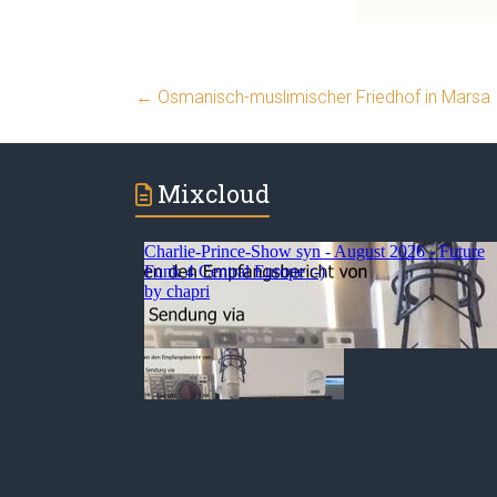
←
Osmanisch-muslimischer Friedhof in Marsa
Mixcloud