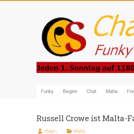
Zum
Inhalt
Charlie-
springen
Prince-
Show
Funky
Sounds
4
Central
Europe
Funky
Beginn
Chat
Malta
Fr
Russell Crowe ist Malta-F
chapri
Malta