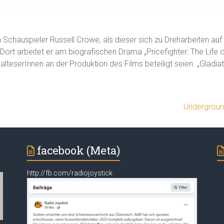
 Schauspieler Russell Crowe, als dieser sich zu Dreharbeiten auf
Dort arbeitet er am biografischen Drama „Pricefighter: The Life
alteserInnen an der Produktion des Films beteiligt seien. „Gladia
Undergroun
facebook (Meta)
http://fb.com/radiojoystick