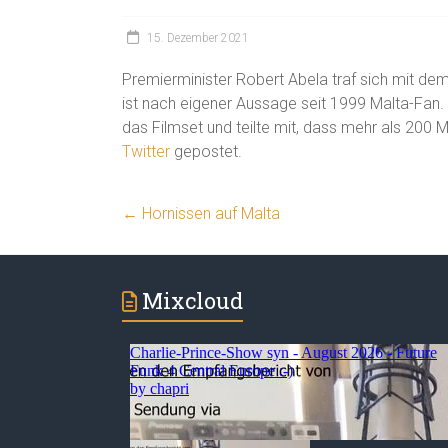
15. Dezember 2021
Premierminister Robert Abela traf sich mit dem
ist nach eigener Aussage seit 1999 Malta-Fan. 
das Filmset und teilte mit, dass mehr als 200 M
Twitter
gepostet.
←
Hornissen auf Malta
Mixcloud