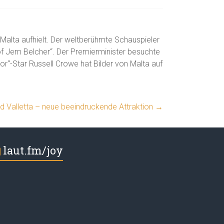
 Malta aufhielt. Der weltberühmte Schauspieler
 of Jem Belcher“. Der Premierminister besuchte
tor“-Star Russell Crowe hat Bilder von Malta auf
d Valletta – neue beeindruckende Attraktion
→
laut.fm/joy