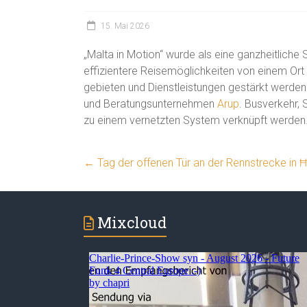
15. Mai 2026
„Malta in Motion“ wurde als eine ganzheitliche S
effizientere Reisemöglichkeiten von einem Ort
gebieten und Dienstleistungen gestärkt werden. 
und Beratungsunternehmen
Arup
. Busverkehr,
zu einem vernetzten System verknüpft werden
←
Tag der offenen Tür an der Rennstrecke in Ħ
Mixcloud