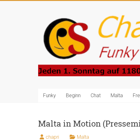
Zum
Inhalt
Charlie-
springen
Prince-
Show
Funky
Sounds
4
Central
Europe
Funky
Beginn
Chat
Malta
Fr
Malta in Motion (Pressemi
chapri
Malta