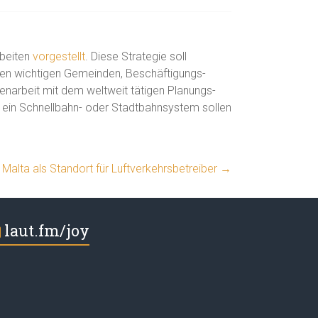
rbeiten
vorgestellt
. Diese Strategie soll
chen wichtigen Gemeinden, Beschäftigungs-
arbeit mit dem weltweit tätigen Planungs-
e ein Schnellbahn- oder Stadtbahnsystem sollen
Malta als Standort für Luftverkehrsbetreiber
→
laut.fm/joy