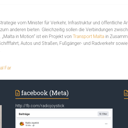
trategie vom Minister für Verkehr, Infrastruktur und öffentliche A
 zum anderen bieten. Gleichzeitig sollen die Verbindungen zwis
„Malta in Motion“ ist ein Projekt von
Transport Malta
in Zusammen
 Schifffahrt, Autos und Straßen, Fußgänger- und Radverkehr sowi
.
al Far
facebook (Meta)
http://fb.com/radiojoystick