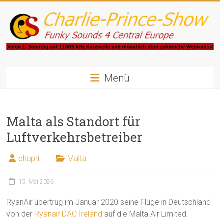
Zum
Inhalt
springen
Charlie-
Prince-
Menü
Show
Malta als Standort für
Funky
Sounds
Luftverkehrsbetreiber
4
Central
chapri
Malta
Europe
15. Mai 2026
RyanAir übertrug im Januar 2020 seine Flüge in Deutschland
von der
Ryanair DAC Ireland
auf die Malta Air Limited.