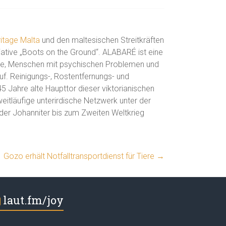
itage Malta
und den maltesischen Streitkräften
tiative „Boots on the Ground“. ALABARÉ ist eine
iche, Menschen mit psychischen Problemen und
uf. Reinigungs-, Rostentfernungs- und
5 Jahre alte Haupttor dieser viktorianischen
weitläufige unterirdische Netzwerk unter der
der Johanniter bis zum Zweiten Weltkrieg
Gozo erhält Notfalltransportdienst für Tiere
→
laut.fm/joy