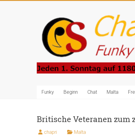
Zum
Inhalt
Charlie-
springen
Prince-
Show
Funky
Sounds
4
Central
Europe
Funky
Beginn
Chat
Malta
Fr
Britische Veteranen zum 
chapri
Malta