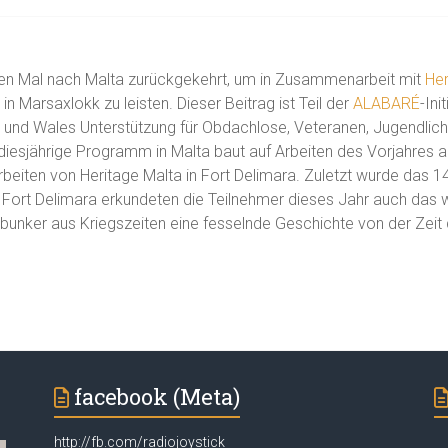
iten Mal nach Malta zurückgekehrt, um in Zusammenarbeit mit
Her
 in Marsaxlokk zu leisten. Dieser Beitrag ist Teil der
ALABARÉ
-Ini
and und Wales Unterstützung für Obdachlose, Veteranen, Jugendl
diesjährige Programm in Malta baut auf Arbeiten des Vorjahres a
beiten von Heritage Malta in Fort Delimara. Zuletzt wurde das 14
 in Fort Delimara erkundeten die Teilnehmer dieses Jahr auch das 
bunker aus Kriegszeiten eine fesselnde Geschichte von der Zeit 
facebook (Meta)
http://fb.com/radiojoystick