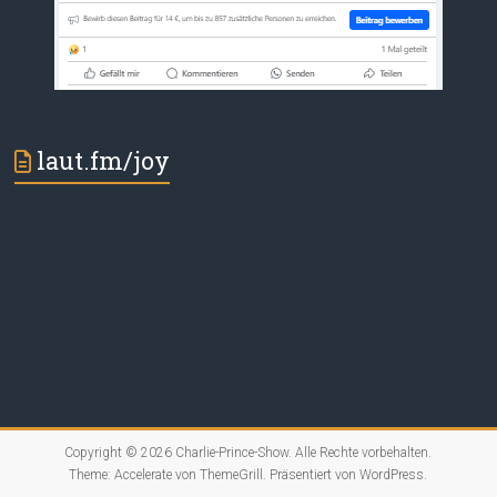
laut.fm/joy
Copyright © 2026
Charlie-Prince-Show
. Alle Rechte vorbehalten.
Theme:
Accelerate
von ThemeGrill. Präsentiert von
WordPress
.