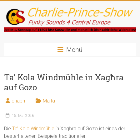
Zum
Inhalt
springen
Charlie-
Prince-
Menü
Show
Ta’ Kola Windmühle in Xagħra
Funky
Sounds
auf Gozo
4
Central
chapri
Malta
Europe
15. Mai 2026
Die
Ta’ Kola Windmühle
in Xagħra auf Gozo ist eines der
besterhaltenen Beispiele traditioneller